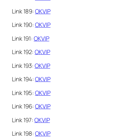
Link 189:
OKVIP
Link 190:
OKVIP
Link 191:
OKVIP
Link 192:
OKVIP
Link 193:
OKVIP
Link 194:
OKVIP
Link 195:
OKVIP
Link 196:
OKVIP
Link 197:
OKVIP
Link 198:
OKVIP