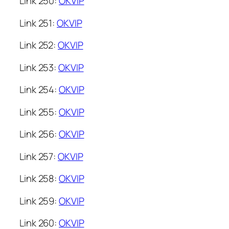
Link 250:
OKVIP
Link 251:
OKVIP
Link 252:
OKVIP
Link 253:
OKVIP
Link 254:
OKVIP
Link 255:
OKVIP
Link 256:
OKVIP
Link 257:
OKVIP
Link 258:
OKVIP
Link 259:
OKVIP
Link 260:
OKVIP