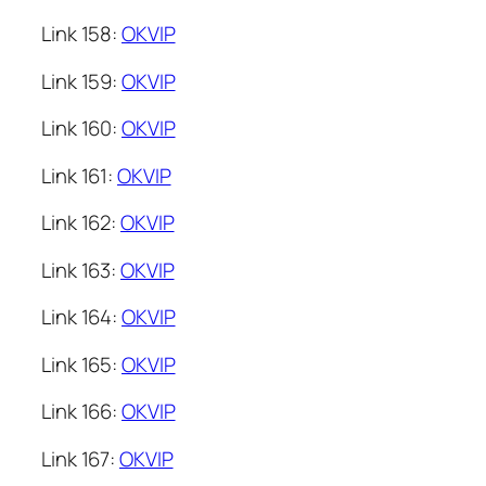
Link 158:
OKVIP
Link 159:
OKVIP
Link 160:
OKVIP
Link 161:
OKVIP
Link 162:
OKVIP
Link 163:
OKVIP
Link 164:
OKVIP
Link 165:
OKVIP
Link 166:
OKVIP
Link 167:
OKVIP