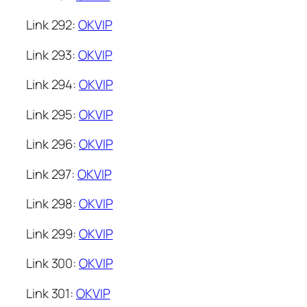
Link 292:
OKVIP
Link 293:
OKVIP
Link 294:
OKVIP
Link 295:
OKVIP
Link 296:
OKVIP
Link 297:
OKVIP
Link 298:
OKVIP
Link 299:
OKVIP
Link 300:
OKVIP
Link 301:
OKVIP