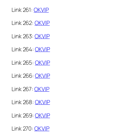
Link 261:
OKVIP
Link 262:
OKVIP
Link 263:
OKVIP
Link 264:
OKVIP
Link 265:
OKVIP
Link 266:
OKVIP
Link 267:
OKVIP
Link 268:
OKVIP
Link 269:
OKVIP
Link 270:
OKVIP