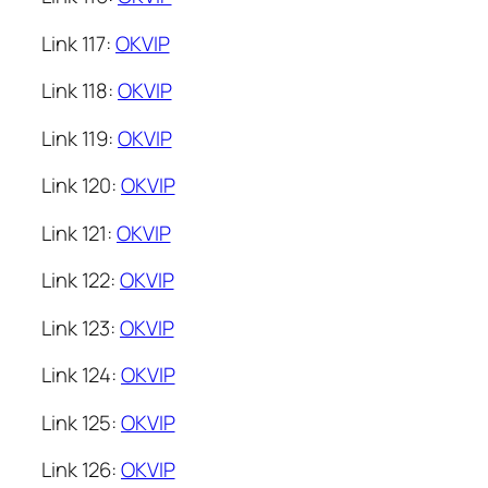
Link 117:
OKVIP
Link 118:
OKVIP
Link 119:
OKVIP
Link 120:
OKVIP
Link 121:
OKVIP
Link 122:
OKVIP
Link 123:
OKVIP
Link 124:
OKVIP
Link 125:
OKVIP
Link 126:
OKVIP