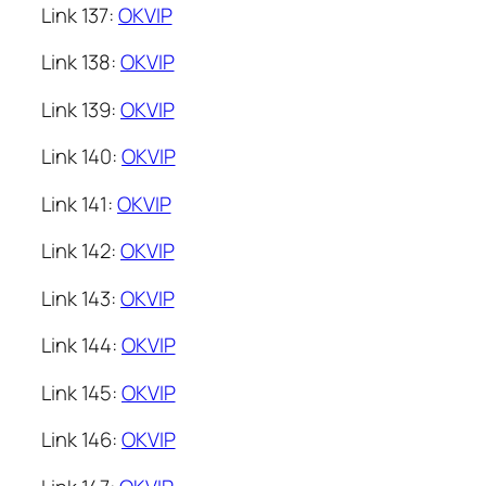
Link 137:
OKVIP
Link 138:
OKVIP
Link 139:
OKVIP
Link 140:
OKVIP
Link 141:
OKVIP
Link 142:
OKVIP
Link 143:
OKVIP
Link 144:
OKVIP
Link 145:
OKVIP
Link 146:
OKVIP