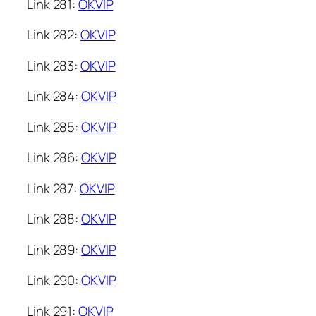
Link 281:
OKVIP
Link 282:
OKVIP
Link 283:
OKVIP
Link 284:
OKVIP
Link 285:
OKVIP
Link 286:
OKVIP
Link 287:
OKVIP
Link 288:
OKVIP
Link 289:
OKVIP
Link 290:
OKVIP
Link 291:
OKVIP