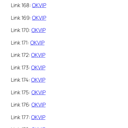
Link 168:
OKVIP
Link 169:
OKVIP
Link 170:
OKVIP
Link 171:
OKVIP
Link 172:
OKVIP
Link 173:
OKVIP
Link 174:
OKVIP
Link 175:
OKVIP
Link 176:
OKVIP
Link 177:
OKVIP