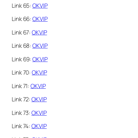
Link 65:
OKVIP
Link 66:
OKVIP
Link 67:
OKVIP
Link 68:
OKVIP
Link 69:
OKVIP
Link 70:
OKVIP
Link 71:
OKVIP
Link 72:
OKVIP
Link 73:
OKVIP
Link 74:
OKVIP